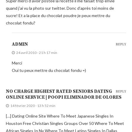
Super merci d’avoir postée la recette il me faisait trop envie
quand j’ai vu la photo sur twitter. Donc d’après toi moins de
sucre! Et a la place du chocolat poudre je peux mettre du
chocolat fondu?
ADMIN
REPLY
24 avril 2010 - 21 h 17 min
Merci
Oui tu peux mettre du chocolat fondu =)
NO CHARGE HIGHEST RATED SENIORS DATING
REPLY
ONLINE SERVICE | POOPI ELIMINADOR DE OLORES
14 février 2020 - 13 h 52 min
[…] Dating Online Site Where To Meet Japanese Singles In
Houston Free Christian Singles Groups Over 50 Where To Meet
African Singles In Ny Where To Meet Latino Singles In Dallas