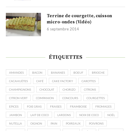
Terrine de courgette, cuisson
micro-ondes (Vidéo)
6 septembre 2014
ÉTIQUETTES
AMANDES
BACON
BANANES
BOEUF
BRIOCHE
CACAHUÈTES
CAFÉ
CAKE FACTORY
CAROTTES
CHAMPIGNONS
CHOCOLAT
CHORIZO
CITRONS
CITRON VERT
COMPANION
CONCOURS
COURGETTES
EPICES
FOIE GRAS
FRAISES
FRAMBOISE
FROMAGES
JAMBON
LAIT DE COCO
LARDONS
NOIX DE COCO
NOËL
NUTELLA
OIGNON
PAIN
POIREAUX
POIVRONS