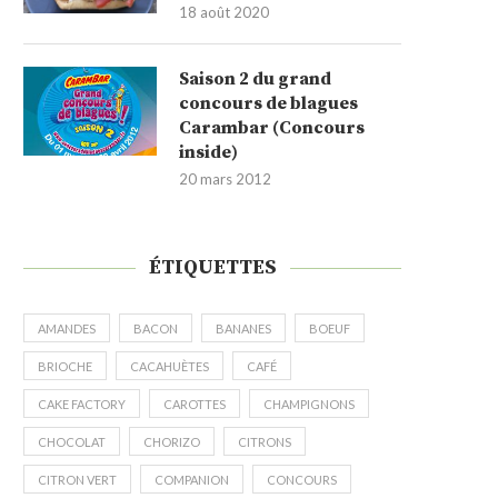
18 août 2020
Saison 2 du grand
concours de blagues
Carambar (Concours
inside)
20 mars 2012
ÉTIQUETTES
AMANDES
BACON
BANANES
BOEUF
BRIOCHE
CACAHUÈTES
CAFÉ
CAKE FACTORY
CAROTTES
CHAMPIGNONS
CHOCOLAT
CHORIZO
CITRONS
CITRON VERT
COMPANION
CONCOURS