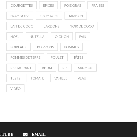
COURGETTES
EPICES
FOIE GRAS
FRAISES
FRAMBOISE
FROMAGES
JAMBON
LAIT DE COCO
LARDONS
NOIX DE COCO
NOËL
NUTELLA
OIGNON
PAIN
POIREAUX
POIVRONS
POMMES
POMMES DE TERRE
POULET
PÂTES
RESTAURANT
RHUM
RIZ
SAUMON
TESTS
TOMATE
VANILLE
VEAU
VIDÉO
UTUBE
EMAIL