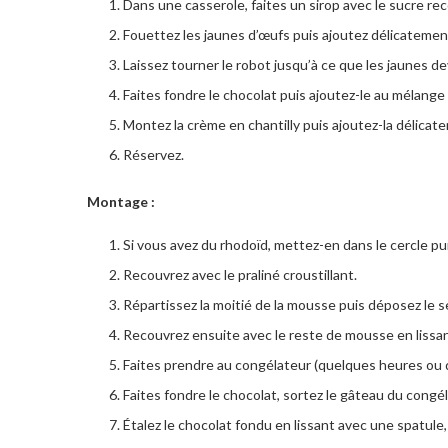
Dans une casserole, faites un sirop avec le sucre re
Fouettez les jaunes d’œufs puis ajoutez délicatement
Laissez tourner le robot jusqu’à ce que les jaunes d
Faites fondre le chocolat puis ajoutez-le au mélange
Montez la crème en chantilly puis ajoutez-la délicat
Réservez.
Montage :
Si vous avez du rhodoïd, mettez-en dans le cercle pu
Recouvrez avec le praliné croustillant.
Répartissez la moitié de la mousse puis déposez le se
Recouvrez ensuite avec le reste de mousse en lissant
Faites prendre au congélateur (quelques heures ou q
Faites fondre le chocolat, sortez le gâteau du congél
Étalez le chocolat fondu en lissant avec une spatule, 