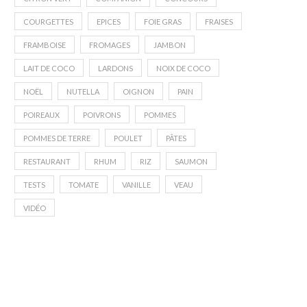
COURGETTES
EPICES
FOIE GRAS
FRAISES
FRAMBOISE
FROMAGES
JAMBON
LAIT DE COCO
LARDONS
NOIX DE COCO
NOËL
NUTELLA
OIGNON
PAIN
POIREAUX
POIVRONS
POMMES
POMMES DE TERRE
POULET
PÂTES
RESTAURANT
RHUM
RIZ
SAUMON
TESTS
TOMATE
VANILLE
VEAU
VIDÉO