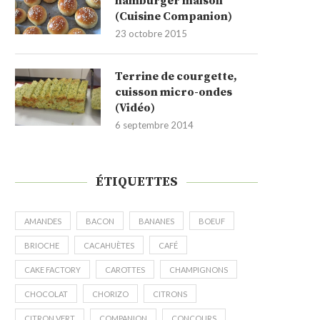
hamburger maison
(Cuisine Companion)
23 octobre 2015
Terrine de courgette,
cuisson micro-ondes
(Vidéo)
6 septembre 2014
ÉTIQUETTES
AMANDES
BACON
BANANES
BOEUF
BRIOCHE
CACAHUÈTES
CAFÉ
CAKE FACTORY
CAROTTES
CHAMPIGNONS
CHOCOLAT
CHORIZO
CITRONS
CITRON VERT
COMPANION
CONCOURS