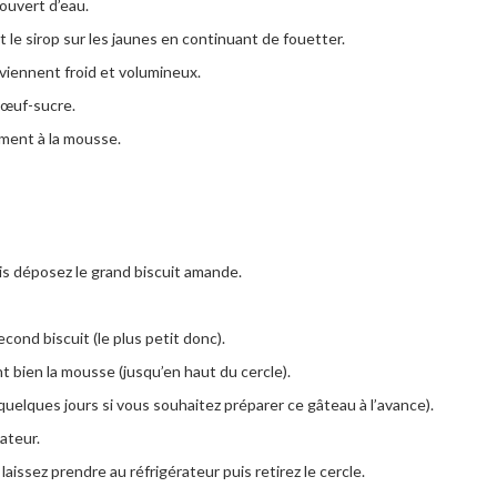
couvert d’eau.
 le sirop sur les jaunes en continuant de fouetter.
eviennent froid et volumineux.
 œuf-sucre.
ement à la mousse.
is déposez le grand biscuit amande.
cond biscuit (le plus petit donc).
 bien la mousse (jusqu’en haut du cercle).
uelques jours si vous souhaitez préparer ce gâteau à l’avance).
ateur.
laissez prendre au réfrigérateur puis retirez le cercle.