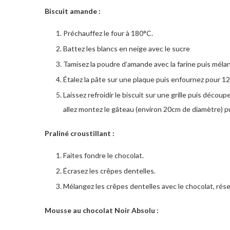
Biscuit amande :
Préchauffez le four à 180°C.
Battez les blancs en neige avec le sucre
Tamisez la poudre d’amande avec la farine puis mélan
Étalez la pâte sur une plaque puis enfournez pour 1
Laissez refroidir le biscuit sur une grille puis déco
allez montez le gâteau (environ 20cm de diamètre) pu
Praliné croustillant :
Faites fondre le chocolat.
Écrasez les crêpes dentelles.
Mélangez les crêpes dentelles avec le chocolat, rése
Mousse au chocolat Noir Absolu :