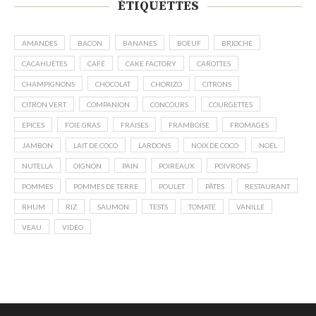
ÉTIQUETTES
AMANDES
BACON
BANANES
BOEUF
BRIOCHE
CACAHUÈTES
CAFÉ
CAKE FACTORY
CAROTTES
CHAMPIGNONS
CHOCOLAT
CHORIZO
CITRONS
CITRON VERT
COMPANION
CONCOURS
COURGETTES
EPICES
FOIE GRAS
FRAISES
FRAMBOISE
FROMAGES
JAMBON
LAIT DE COCO
LARDONS
NOIX DE COCO
NOËL
NUTELLA
OIGNON
PAIN
POIREAUX
POIVRONS
POMMES
POMMES DE TERRE
POULET
PÂTES
RESTAURANT
RHUM
RIZ
SAUMON
TESTS
TOMATE
VANILLE
VEAU
VIDÉO