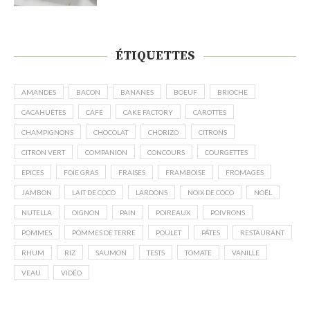
ÉTIQUETTES
AMANDES
BACON
BANANES
BOEUF
BRIOCHE
CACAHUÈTES
CAFÉ
CAKE FACTORY
CAROTTES
CHAMPIGNONS
CHOCOLAT
CHORIZO
CITRONS
CITRON VERT
COMPANION
CONCOURS
COURGETTES
EPICES
FOIE GRAS
FRAISES
FRAMBOISE
FROMAGES
JAMBON
LAIT DE COCO
LARDONS
NOIX DE COCO
NOËL
NUTELLA
OIGNON
PAIN
POIREAUX
POIVRONS
POMMES
POMMES DE TERRE
POULET
PÂTES
RESTAURANT
RHUM
RIZ
SAUMON
TESTS
TOMATE
VANILLE
VEAU
VIDÉO