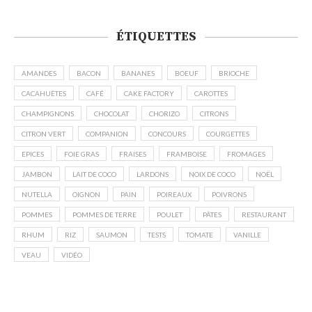
ÉTIQUETTES
AMANDES
BACON
BANANES
BOEUF
BRIOCHE
CACAHUÈTES
CAFÉ
CAKE FACTORY
CAROTTES
CHAMPIGNONS
CHOCOLAT
CHORIZO
CITRONS
CITRON VERT
COMPANION
CONCOURS
COURGETTES
EPICES
FOIE GRAS
FRAISES
FRAMBOISE
FROMAGES
JAMBON
LAIT DE COCO
LARDONS
NOIX DE COCO
NOËL
NUTELLA
OIGNON
PAIN
POIREAUX
POIVRONS
POMMES
POMMES DE TERRE
POULET
PÂTES
RESTAURANT
RHUM
RIZ
SAUMON
TESTS
TOMATE
VANILLE
VEAU
VIDÉO