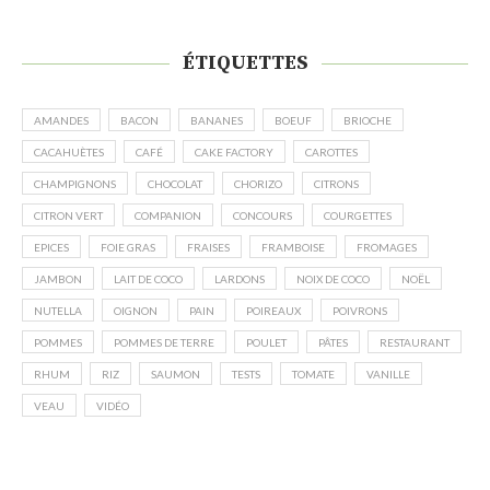
ÉTIQUETTES
AMANDES
BACON
BANANES
BOEUF
BRIOCHE
CACAHUÈTES
CAFÉ
CAKE FACTORY
CAROTTES
CHAMPIGNONS
CHOCOLAT
CHORIZO
CITRONS
CITRON VERT
COMPANION
CONCOURS
COURGETTES
EPICES
FOIE GRAS
FRAISES
FRAMBOISE
FROMAGES
JAMBON
LAIT DE COCO
LARDONS
NOIX DE COCO
NOËL
NUTELLA
OIGNON
PAIN
POIREAUX
POIVRONS
POMMES
POMMES DE TERRE
POULET
PÂTES
RESTAURANT
RHUM
RIZ
SAUMON
TESTS
TOMATE
VANILLE
VEAU
VIDÉO