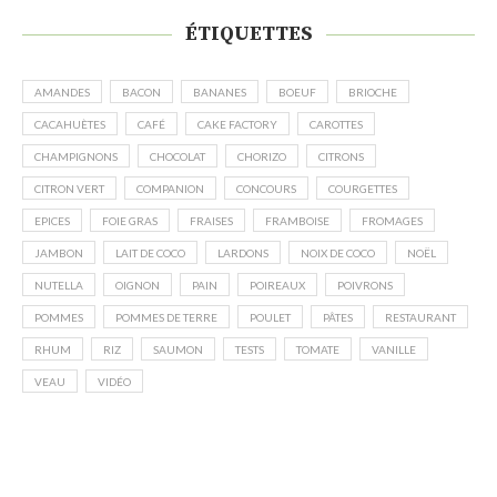
ÉTIQUETTES
AMANDES
BACON
BANANES
BOEUF
BRIOCHE
CACAHUÈTES
CAFÉ
CAKE FACTORY
CAROTTES
CHAMPIGNONS
CHOCOLAT
CHORIZO
CITRONS
CITRON VERT
COMPANION
CONCOURS
COURGETTES
EPICES
FOIE GRAS
FRAISES
FRAMBOISE
FROMAGES
JAMBON
LAIT DE COCO
LARDONS
NOIX DE COCO
NOËL
NUTELLA
OIGNON
PAIN
POIREAUX
POIVRONS
POMMES
POMMES DE TERRE
POULET
PÂTES
RESTAURANT
RHUM
RIZ
SAUMON
TESTS
TOMATE
VANILLE
VEAU
VIDÉO