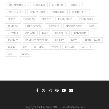
CHAMPIGNONS
CHOCOLAT
CHORIZO
CITRONS
CITRON VERT
COMPANION
CONCOURS
COURGETTES
EPICES
FOIE GRAS
FRAISES
FRAMBOISE
FROMAGES
JAMBON
LAIT DE COCO
LARDONS
NOIX DE COCO
NOËL
NUTELLA
OIGNON
PAIN
POIREAUX
POIVRONS
POMMES
POMMES DE TERRE
POULET
PÂTES
RESTAURANT
RHUM
RIZ
SAUMON
TESTS
TOMATE
VANILLE
VEAU
VIDÉO
Copyright Click n' Cook 2017 - Tous droits réservés