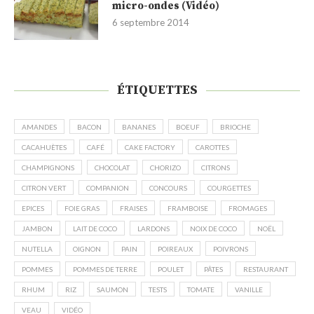
micro-ondes (Vidéo)
6 septembre 2014
ÉTIQUETTES
AMANDES
BACON
BANANES
BOEUF
BRIOCHE
CACAHUÈTES
CAFÉ
CAKE FACTORY
CAROTTES
CHAMPIGNONS
CHOCOLAT
CHORIZO
CITRONS
CITRON VERT
COMPANION
CONCOURS
COURGETTES
EPICES
FOIE GRAS
FRAISES
FRAMBOISE
FROMAGES
JAMBON
LAIT DE COCO
LARDONS
NOIX DE COCO
NOËL
NUTELLA
OIGNON
PAIN
POIREAUX
POIVRONS
POMMES
POMMES DE TERRE
POULET
PÂTES
RESTAURANT
RHUM
RIZ
SAUMON
TESTS
TOMATE
VANILLE
VEAU
VIDÉO