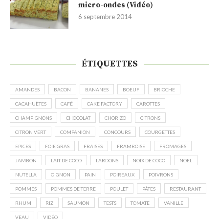
micro-ondes (Vidéo)
6 septembre 2014
ÉTIQUETTES
AMANDES
BACON
BANANES
BOEUF
BRIOCHE
CACAHUÈTES
CAFÉ
CAKE FACTORY
CAROTTES
CHAMPIGNONS
CHOCOLAT
CHORIZO
CITRONS
CITRON VERT
COMPANION
CONCOURS
COURGETTES
EPICES
FOIE GRAS
FRAISES
FRAMBOISE
FROMAGES
JAMBON
LAIT DE COCO
LARDONS
NOIX DE COCO
NOËL
NUTELLA
OIGNON
PAIN
POIREAUX
POIVRONS
POMMES
POMMES DE TERRE
POULET
PÂTES
RESTAURANT
RHUM
RIZ
SAUMON
TESTS
TOMATE
VANILLE
VEAU
VIDÉO