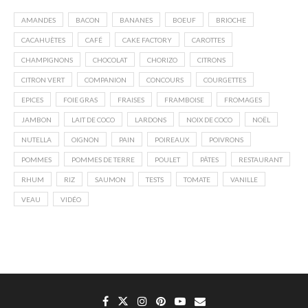
AMANDES
BACON
BANANES
BOEUF
BRIOCHE
CACAHUÈTES
CAFÉ
CAKE FACTORY
CAROTTES
CHAMPIGNONS
CHOCOLAT
CHORIZO
CITRONS
CITRON VERT
COMPANION
CONCOURS
COURGETTES
EPICES
FOIE GRAS
FRAISES
FRAMBOISE
FROMAGES
JAMBON
LAIT DE COCO
LARDONS
NOIX DE COCO
NOËL
NUTELLA
OIGNON
PAIN
POIREAUX
POIVRONS
POMMES
POMMES DE TERRE
POULET
PÂTES
RESTAURANT
RHUM
RIZ
SAUMON
TESTS
TOMATE
VANILLE
VEAU
VIDÉO