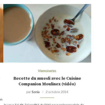
Viennoiseries
)
Recette du muesli avec le Cuisine
Companion Moulinex (vidéo)
par
Sonia
2 octobre 2014
on
Je vous l’ai dit, j’ai profité de l’été pour préparer plein de