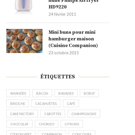
huile Philips Airfryer
HD9220
24 février 2011
Mini buns pour mini
hamburger maison
(Cuisine Companion)
23 octobre 2015
ÉTIQUETTES
AMANDES
BACON
BANANES
BOEUF
BRIOCHE
CACAHUÈTES
CAFÉ
CAKE FACTORY
CAROTTES
CHAMPIGNONS
CHOCOLAT
CHORIZO
CITRONS
CITRON VERT
COMPANION
CONCOURS