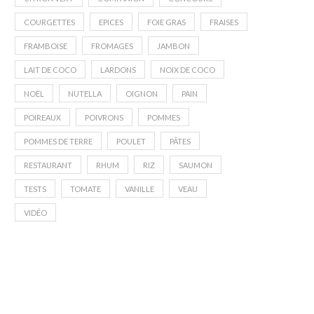
COURGETTES
EPICES
FOIE GRAS
FRAISES
FRAMBOISE
FROMAGES
JAMBON
LAIT DE COCO
LARDONS
NOIX DE COCO
NOËL
NUTELLA
OIGNON
PAIN
POIREAUX
POIVRONS
POMMES
POMMES DE TERRE
POULET
PÂTES
RESTAURANT
RHUM
RIZ
SAUMON
TESTS
TOMATE
VANILLE
VEAU
VIDÉO