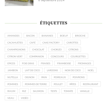
6 septembre 2014
ÉTIQUETTES
AMANDES
BACON
BANANES
BOEUF
BRIOCHE
CACAHUÈTES
CAFÉ
CAKE FACTORY
CAROTTES
CHAMPIGNONS
CHOCOLAT
CHORIZO
CITRONS
CITRON VERT
COMPANION
CONCOURS
COURGETTES
EPICES
FOIE GRAS
FRAISES
FRAMBOISE
FROMAGES
JAMBON
LAIT DE COCO
LARDONS
NOIX DE COCO
NOËL
NUTELLA
OIGNON
PAIN
POIREAUX
POIVRONS
POMMES
POMMES DE TERRE
POULET
PÂTES
RESTAURANT
RHUM
RIZ
SAUMON
TESTS
TOMATE
VANILLE
VEAU
VIDÉO