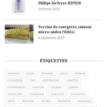
Philips Airfryer HD9220
24 février 2011
Terrine de courgette, cuisson
micro-ondes (Vidéo)
6 septembre 2014
ÉTIQUETTES
AMANDES
BACON
BANANES
BOEUF
BRIOCHE
CACAHUÈTES
CAFÉ
CAKE FACTORY
CAROTTES
CHAMPIGNONS
CHOCOLAT
CHORIZO
CITRONS
CITRON VERT
COMPANION
CONCOURS
COURGETTES
EPICES
FOIE GRAS
FRAISES
FRAMBOISE
FROMAGES