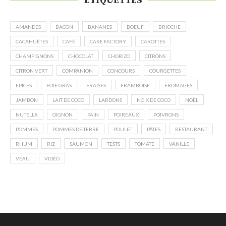
ÉTIQUETTES
AMANDES
BACON
BANANES
BOEUF
BRIOCHE
CACAHUÈTES
CAFÉ
CAKE FACTORY
CAROTTES
CHAMPIGNONS
CHOCOLAT
CHORIZO
CITRONS
CITRON VERT
COMPANION
CONCOURS
COURGETTES
EPICES
FOIE GRAS
FRAISES
FRAMBOISE
FROMAGES
JAMBON
LAIT DE COCO
LARDONS
NOIX DE COCO
NOËL
NUTELLA
OIGNON
PAIN
POIREAUX
POIVRONS
POMMES
POMMES DE TERRE
POULET
PÂTES
RESTAURANT
RHUM
RIZ
SAUMON
TESTS
TOMATE
VANILLE
VEAU
VIDÉO