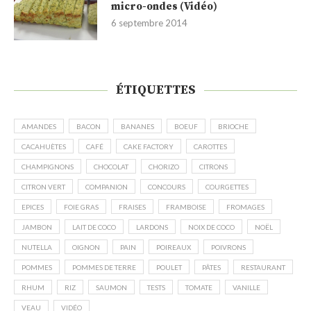
micro-ondes (Vidéo)
6 septembre 2014
ÉTIQUETTES
AMANDES
BACON
BANANES
BOEUF
BRIOCHE
CACAHUÈTES
CAFÉ
CAKE FACTORY
CAROTTES
CHAMPIGNONS
CHOCOLAT
CHORIZO
CITRONS
CITRON VERT
COMPANION
CONCOURS
COURGETTES
EPICES
FOIE GRAS
FRAISES
FRAMBOISE
FROMAGES
JAMBON
LAIT DE COCO
LARDONS
NOIX DE COCO
NOËL
NUTELLA
OIGNON
PAIN
POIREAUX
POIVRONS
POMMES
POMMES DE TERRE
POULET
PÂTES
RESTAURANT
RHUM
RIZ
SAUMON
TESTS
TOMATE
VANILLE
VEAU
VIDÉO