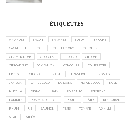
ÉTIQUETTES
AMANDES
BACON
BANANES
BOEUF
BRIOCHE
CACAHUÈTES
CAFÉ
CAKE FACTORY
CAROTTES
CHAMPIGNONS
CHOCOLAT
CHORIZO
CITRONS
CITRON VERT
COMPANION
CONCOURS
COURGETTES
EPICES
FOIE GRAS
FRAISES
FRAMBOISE
FROMAGES
JAMBON
LAIT DE COCO
LARDONS
NOIX DE COCO
NOËL
NUTELLA
OIGNON
PAIN
POIREAUX
POIVRONS
POMMES
POMMES DE TERRE
POULET
PÂTES
RESTAURANT
RHUM
RIZ
SAUMON
TESTS
TOMATE
VANILLE
VEAU
VIDÉO