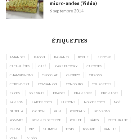
micro-ondes (Vidéo)
6 septembre 2014
ÉTIQUETTES
AMANDES
BACON
BANANES
BOEUF
BRIOCHE
CACAHUÈTES
CAFÉ
CAKE FACTORY
CAROTTES
CHAMPIGNONS
CHOCOLAT
CHORIZO
CITRONS
CITRON VERT
COMPANION
CONCOURS
COURGETTES
EPICES
FOIE GRAS
FRAISES
FRAMBOISE
FROMAGES
JAMBON
LAIT DE COCO
LARDONS
NOIX DE COCO
NOËL
NUTELLA
OIGNON
PAIN
POIREAUX
POIVRONS
POMMES
POMMES DE TERRE
POULET
PÂTES
RESTAURANT
RHUM
RIZ
SAUMON
TESTS
TOMATE
VANILLE
VEAU
VIDÉO