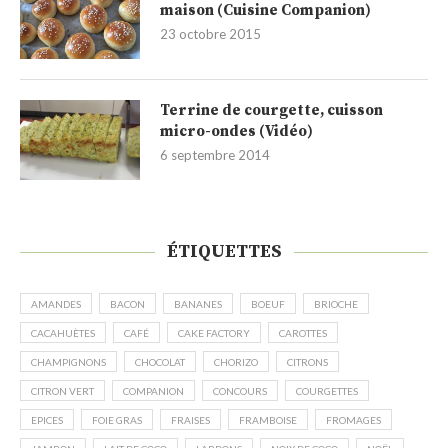
maison (Cuisine Companion)
23 octobre 2015
Terrine de courgette, cuisson
micro-ondes (Vidéo)
6 septembre 2014
ÉTIQUETTES
AMANDES
BACON
BANANES
BOEUF
BRIOCHE
CACAHUÈTES
CAFÉ
CAKE FACTORY
CAROTTES
CHAMPIGNONS
CHOCOLAT
CHORIZO
CITRONS
CITRON VERT
COMPANION
CONCOURS
COURGETTES
EPICES
FOIE GRAS
FRAISES
FRAMBOISE
FROMAGES