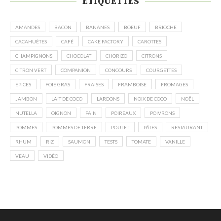
ÉTIQUETTES
AMANDES
BACON
BANANES
BOEUF
BRIOCHE
CACAHUÈTES
CAFÉ
CAKE FACTORY
CAROTTES
CHAMPIGNONS
CHOCOLAT
CHORIZO
CITRONS
CITRON VERT
COMPANION
CONCOURS
COURGETTES
EPICES
FOIE GRAS
FRAISES
FRAMBOISE
FROMAGES
JAMBON
LAIT DE COCO
LARDONS
NOIX DE COCO
NOËL
NUTELLA
OIGNON
PAIN
POIREAUX
POIVRONS
POMMES
POMMES DE TERRE
POULET
PÂTES
RESTAURANT
RHUM
RIZ
SAUMON
TESTS
TOMATE
VANILLE
VEAU
VIDÉO