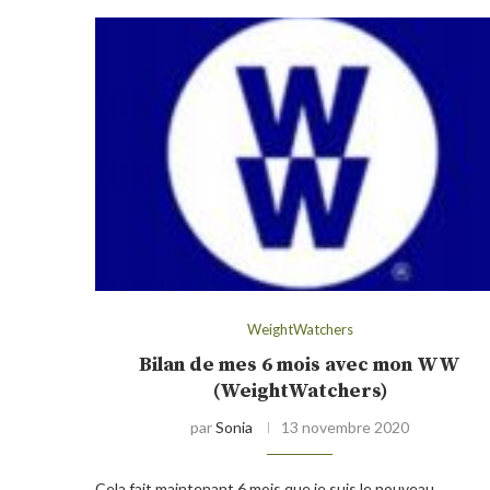
WeightWatchers
Bilan de mes 6 mois avec mon WW
(WeightWatchers)
par
Sonia
13 novembre 2020
Cela fait maintenant 6 mois que je suis le nouveau