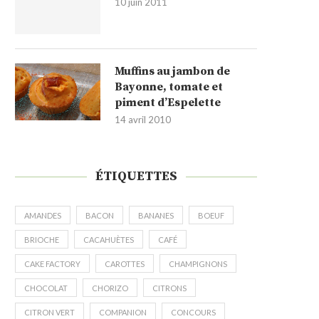
10 juin 2011
Muffins au jambon de
Bayonne, tomate et
piment d’Espelette
14 avril 2010
ÉTIQUETTES
AMANDES
BACON
BANANES
BOEUF
BRIOCHE
CACAHUÈTES
CAFÉ
CAKE FACTORY
CAROTTES
CHAMPIGNONS
CHOCOLAT
CHORIZO
CITRONS
CITRON VERT
COMPANION
CONCOURS