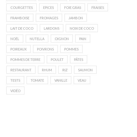
COURGETTES
EPICES
FOIE GRAS
FRAISES
FRAMBOISE
FROMAGES
JAMBON
LAIT DE COCO
LARDONS
NOIX DE COCO
NOËL
NUTELLA
OIGNON
PAIN
POIREAUX
POIVRONS
POMMES
POMMES DE TERRE
POULET
PÂTES
RESTAURANT
RHUM
RIZ
SAUMON
TESTS
TOMATE
VANILLE
VEAU
VIDÉO