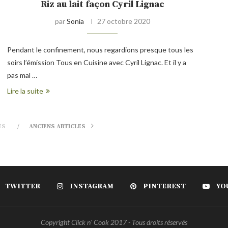
Riz au lait façon Cyril Lignac
par
Sonia
27 octobre 2020
Pendant le confinement, nous regardions presque tous les
soirs l’émission Tous en Cuisine avec Cyril Lignac. Et il y a
pas mal …
Lire la suite
ES
ANCIENS ARTICLES
TWITTER
INSTAGRAM
PINTEREST
YO
Copyright Click n' Cook 2017 - Tous droits réservés