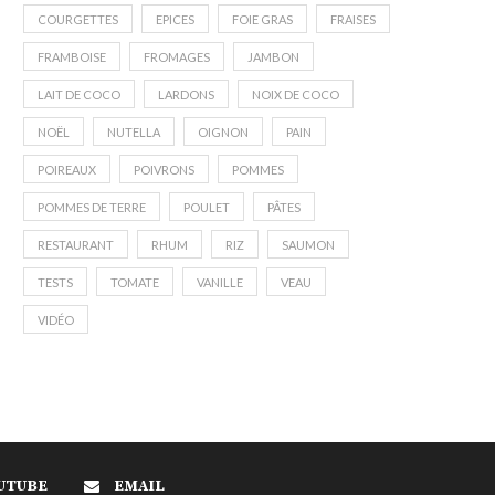
COURGETTES
EPICES
FOIE GRAS
FRAISES
FRAMBOISE
FROMAGES
JAMBON
LAIT DE COCO
LARDONS
NOIX DE COCO
NOËL
NUTELLA
OIGNON
PAIN
POIREAUX
POIVRONS
POMMES
POMMES DE TERRE
POULET
PÂTES
RESTAURANT
RHUM
RIZ
SAUMON
TESTS
TOMATE
VANILLE
VEAU
VIDÉO
UTUBE
EMAIL