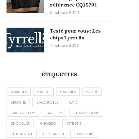
référence CQ1570U
3 octobre 2010
Testé pour vous : Les
chips Tyrrells
7 octobre 2011
ÉTIQUETTES
AMANDES
BACON
BANANES
BOEUF
BRIOCHE
CACAHUÈTES
CAFÉ
CAKE FACTORY
CAROTTES
CHAMPIGNONS
CHOCOLAT
CHORIZO
CITRONS
CITRON VERT
COMPANION
CONCOURS