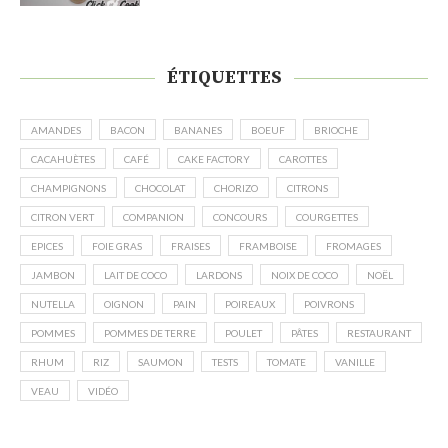
ÉTIQUETTES
AMANDES
BACON
BANANES
BOEUF
BRIOCHE
CACAHUÈTES
CAFÉ
CAKE FACTORY
CAROTTES
CHAMPIGNONS
CHOCOLAT
CHORIZO
CITRONS
CITRON VERT
COMPANION
CONCOURS
COURGETTES
EPICES
FOIE GRAS
FRAISES
FRAMBOISE
FROMAGES
JAMBON
LAIT DE COCO
LARDONS
NOIX DE COCO
NOËL
NUTELLA
OIGNON
PAIN
POIREAUX
POIVRONS
POMMES
POMMES DE TERRE
POULET
PÂTES
RESTAURANT
RHUM
RIZ
SAUMON
TESTS
TOMATE
VANILLE
VEAU
VIDÉO