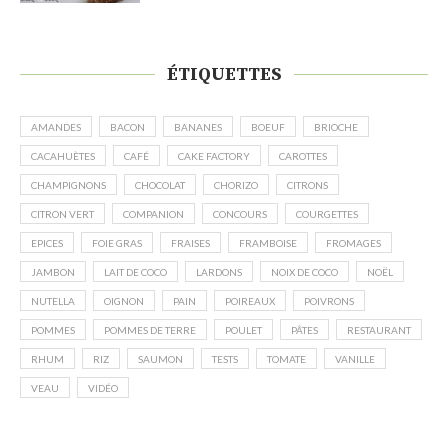
ÉTIQUETTES
AMANDES
BACON
BANANES
BOEUF
BRIOCHE
CACAHUÈTES
CAFÉ
CAKE FACTORY
CAROTTES
CHAMPIGNONS
CHOCOLAT
CHORIZO
CITRONS
CITRON VERT
COMPANION
CONCOURS
COURGETTES
EPICES
FOIE GRAS
FRAISES
FRAMBOISE
FROMAGES
JAMBON
LAIT DE COCO
LARDONS
NOIX DE COCO
NOËL
NUTELLA
OIGNON
PAIN
POIREAUX
POIVRONS
POMMES
POMMES DE TERRE
POULET
PÂTES
RESTAURANT
RHUM
RIZ
SAUMON
TESTS
TOMATE
VANILLE
VEAU
VIDÉO