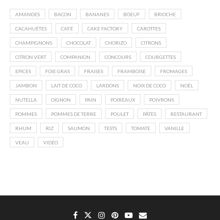
AMANDES
BACON
BANANES
BOEUF
BRIOCHE
CACAHUÈTES
CAFÉ
CAKE FACTORY
CAROTTES
CHAMPIGNONS
CHOCOLAT
CHORIZO
CITRONS
CITRON VERT
COMPANION
CONCOURS
COURGETTES
EPICES
FOIE GRAS
FRAISES
FRAMBOISE
FROMAGES
JAMBON
LAIT DE COCO
LARDONS
NOIX DE COCO
NOËL
NUTELLA
OIGNON
PAIN
POIREAUX
POIVRONS
POMMES
POMMES DE TERRE
POULET
PÂTES
RESTAURANT
RHUM
RIZ
SAUMON
TESTS
TOMATE
VANILLE
VEAU
VIDÉO