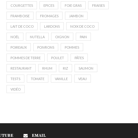
COURGETTES
EPICES
FOIE GRAS
FRAISES
FRAMBOISE
FROMAGES
JAMBON
LAIT DE COCO
LARDONS
NOIX DE COCO
NOËL
NUTELLA
OIGNON
PAIN
POIREAUX
POIVRONS
POMMES
POMMES DE TERRE
POULET
PÂTES
RESTAURANT
RHUM
RIZ
SAUMON
TESTS
TOMATE
VANILLE
VEAU
VIDÉO
UTUBE
EMAIL