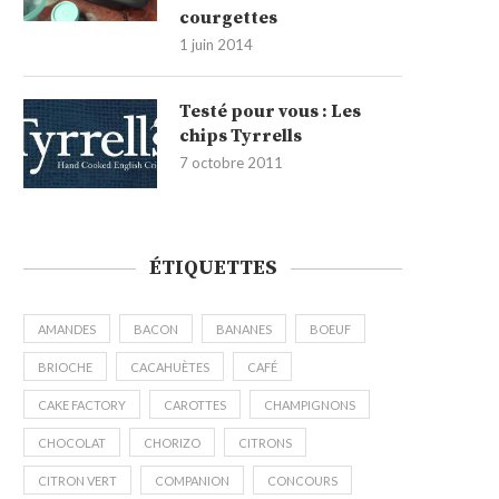
courgettes
1 juin 2014
Testé pour vous : Les
chips Tyrrells
7 octobre 2011
ÉTIQUETTES
AMANDES
BACON
BANANES
BOEUF
BRIOCHE
CACAHUÈTES
CAFÉ
CAKE FACTORY
CAROTTES
CHAMPIGNONS
CHOCOLAT
CHORIZO
CITRONS
CITRON VERT
COMPANION
CONCOURS