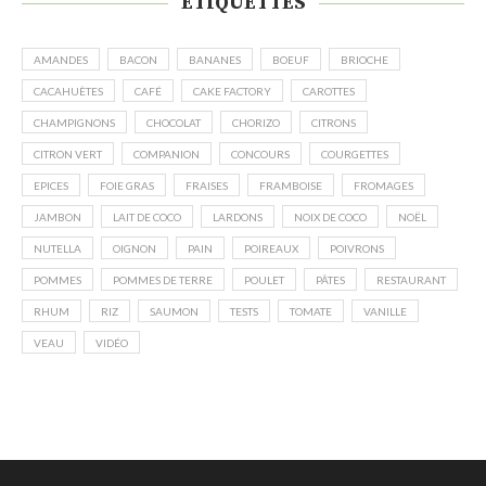
ÉTIQUETTES
AMANDES
BACON
BANANES
BOEUF
BRIOCHE
CACAHUÈTES
CAFÉ
CAKE FACTORY
CAROTTES
CHAMPIGNONS
CHOCOLAT
CHORIZO
CITRONS
CITRON VERT
COMPANION
CONCOURS
COURGETTES
EPICES
FOIE GRAS
FRAISES
FRAMBOISE
FROMAGES
JAMBON
LAIT DE COCO
LARDONS
NOIX DE COCO
NOËL
NUTELLA
OIGNON
PAIN
POIREAUX
POIVRONS
POMMES
POMMES DE TERRE
POULET
PÂTES
RESTAURANT
RHUM
RIZ
SAUMON
TESTS
TOMATE
VANILLE
VEAU
VIDÉO