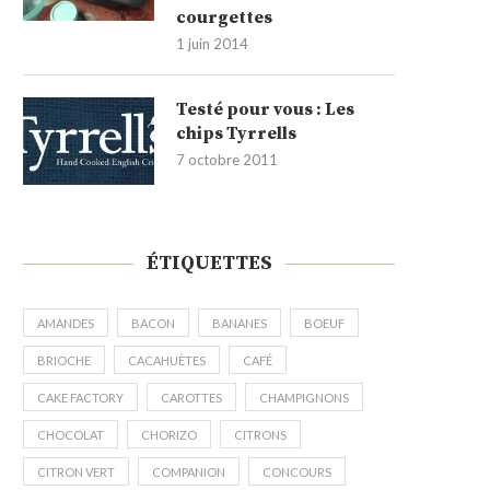
courgettes
1 juin 2014
Testé pour vous : Les
chips Tyrrells
7 octobre 2011
ÉTIQUETTES
AMANDES
BACON
BANANES
BOEUF
BRIOCHE
CACAHUÈTES
CAFÉ
CAKE FACTORY
CAROTTES
CHAMPIGNONS
CHOCOLAT
CHORIZO
CITRONS
CITRON VERT
COMPANION
CONCOURS