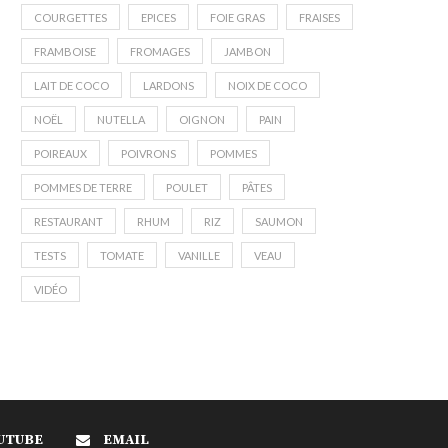
COURGETTES
EPICES
FOIE GRAS
FRAISES
FRAMBOISE
FROMAGES
JAMBON
LAIT DE COCO
LARDONS
NOIX DE COCO
NOËL
NUTELLA
OIGNON
PAIN
POIREAUX
POIVRONS
POMMES
POMMES DE TERRE
POULET
PÂTES
RESTAURANT
RHUM
RIZ
SAUMON
TESTS
TOMATE
VANILLE
VEAU
VIDÉO
UTUBE
EMAIL