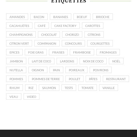
ÉTIQUETTES
AMANDES
BACON
BANANES
BOEUF
BRIOCHE
CACAHUÈTES
CAFÉ
CAKE FACTORY
CAROTTES
CHAMPIGNONS
CHOCOLAT
CHORIZO
CITRONS
CITRON VERT
COMPANION
CONCOURS
COURGETTES
EPICES
FOIE GRAS
FRAISES
FRAMBOISE
FROMAGES
JAMBON
LAIT DE COCO
LARDONS
NOIX DE COCO
NOËL
NUTELLA
OIGNON
PAIN
POIREAUX
POIVRONS
POMMES
POMMES DE TERRE
POULET
PÂTES
RESTAURANT
RHUM
RIZ
SAUMON
TESTS
TOMATE
VANILLE
VEAU
VIDÉO