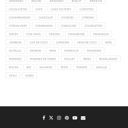
AMANDES
BACON
BANANES
BOEUF
BRIOCHE
CACAHUÈTES
CAFÉ
CAKE FACTORY
CAROTTES
CHAMPIGNONS
CHOCOLAT
CHORIZO
CITRONS
CITRON VERT
COMPANION
CONCOURS
COURGETTES
EPICES
FOIE GRAS
FRAISES
FRAMBOISE
FROMAGES
JAMBON
LAIT DE COCO
LARDONS
NOIX DE COCO
NOËL
NUTELLA
OIGNON
PAIN
POIREAUX
POIVRONS
POMMES
POMMES DE TERRE
POULET
PÂTES
RESTAURANT
RHUM
RIZ
SAUMON
TESTS
TOMATE
VANILLE
VEAU
VIDÉO