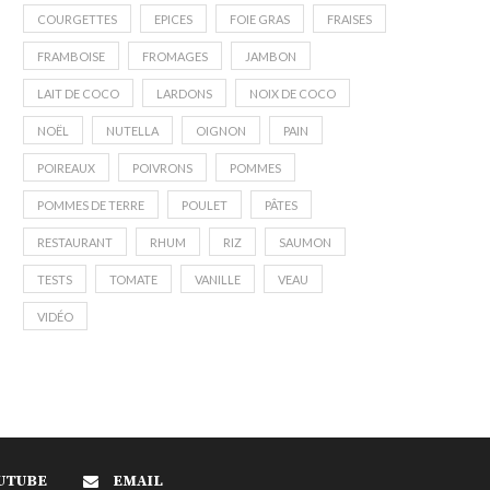
COURGETTES
EPICES
FOIE GRAS
FRAISES
FRAMBOISE
FROMAGES
JAMBON
LAIT DE COCO
LARDONS
NOIX DE COCO
NOËL
NUTELLA
OIGNON
PAIN
POIREAUX
POIVRONS
POMMES
POMMES DE TERRE
POULET
PÂTES
RESTAURANT
RHUM
RIZ
SAUMON
TESTS
TOMATE
VANILLE
VEAU
VIDÉO
UTUBE
EMAIL