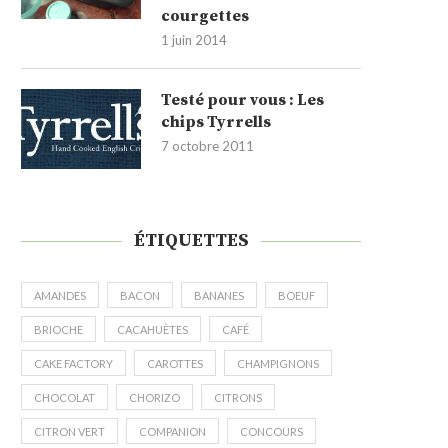
courgettes
1 juin 2014
Testé pour vous : Les
chips Tyrrells
7 octobre 2011
ÉTIQUETTES
AMANDES
BACON
BANANES
BOEUF
BRIOCHE
CACAHUÈTES
CAFÉ
CAKE FACTORY
CAROTTES
CHAMPIGNONS
CHOCOLAT
CHORIZO
CITRONS
CITRON VERT
COMPANION
CONCOURS