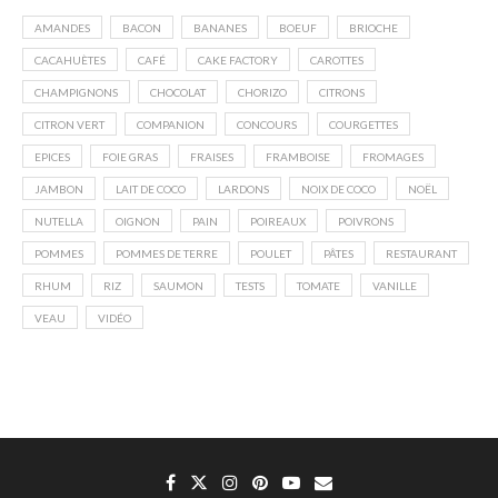
AMANDES
BACON
BANANES
BOEUF
BRIOCHE
CACAHUÈTES
CAFÉ
CAKE FACTORY
CAROTTES
CHAMPIGNONS
CHOCOLAT
CHORIZO
CITRONS
CITRON VERT
COMPANION
CONCOURS
COURGETTES
EPICES
FOIE GRAS
FRAISES
FRAMBOISE
FROMAGES
JAMBON
LAIT DE COCO
LARDONS
NOIX DE COCO
NOËL
NUTELLA
OIGNON
PAIN
POIREAUX
POIVRONS
POMMES
POMMES DE TERRE
POULET
PÂTES
RESTAURANT
RHUM
RIZ
SAUMON
TESTS
TOMATE
VANILLE
VEAU
VIDÉO