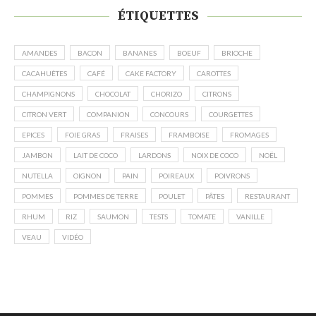
ÉTIQUETTES
AMANDES
BACON
BANANES
BOEUF
BRIOCHE
CACAHUÈTES
CAFÉ
CAKE FACTORY
CAROTTES
CHAMPIGNONS
CHOCOLAT
CHORIZO
CITRONS
CITRON VERT
COMPANION
CONCOURS
COURGETTES
EPICES
FOIE GRAS
FRAISES
FRAMBOISE
FROMAGES
JAMBON
LAIT DE COCO
LARDONS
NOIX DE COCO
NOËL
NUTELLA
OIGNON
PAIN
POIREAUX
POIVRONS
POMMES
POMMES DE TERRE
POULET
PÂTES
RESTAURANT
RHUM
RIZ
SAUMON
TESTS
TOMATE
VANILLE
VEAU
VIDÉO