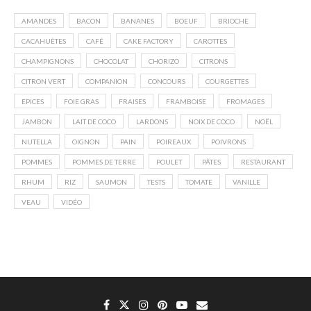
AMANDES
BACON
BANANES
BOEUF
BRIOCHE
CACAHUÈTES
CAFÉ
CAKE FACTORY
CAROTTES
CHAMPIGNONS
CHOCOLAT
CHORIZO
CITRONS
CITRON VERT
COMPANION
CONCOURS
COURGETTES
EPICES
FOIE GRAS
FRAISES
FRAMBOISE
FROMAGES
JAMBON
LAIT DE COCO
LARDONS
NOIX DE COCO
NOËL
NUTELLA
OIGNON
PAIN
POIREAUX
POIVRONS
POMMES
POMMES DE TERRE
POULET
PÂTES
RESTAURANT
RHUM
RIZ
SAUMON
TESTS
TOMATE
VANILLE
VEAU
VIDÉO