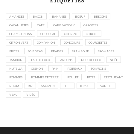
ÉTIQUETTES
AMANDES
BACON
BANANES
BOEUF
BRIOCHE
CACAHUÈTES
CAFÉ
CAKE FACTORY
CAROTTES
CHAMPIGNONS
CHOCOLAT
CHORIZO
CITRONS
CITRON VERT
COMPANION
CONCOURS
COURGETTES
EPICES
FOIE GRAS
FRAISES
FRAMBOISE
FROMAGES
JAMBON
LAIT DE COCO
LARDONS
NOIX DE COCO
NOËL
NUTELLA
OIGNON
PAIN
POIREAUX
POIVRONS
POMMES
POMMES DE TERRE
POULET
PÂTES
RESTAURANT
RHUM
RIZ
SAUMON
TESTS
TOMATE
VANILLE
VEAU
VIDÉO