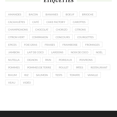
ÉTIQUETTES
AMANDES
BACON
BANANES
BOEUF
BRIOCHE
CACAHUÈTES
CAFÉ
CAKE FACTORY
CAROTTES
CHAMPIGNONS
CHOCOLAT
CHORIZO
CITRONS
CITRON VERT
COMPANION
CONCOURS
COURGETTES
EPICES
FOIE GRAS
FRAISES
FRAMBOISE
FROMAGES
JAMBON
LAIT DE COCO
LARDONS
NOIX DE COCO
NOËL
NUTELLA
OIGNON
PAIN
POIREAUX
POIVRONS
POMMES
POMMES DE TERRE
POULET
PÂTES
RESTAURANT
RHUM
RIZ
SAUMON
TESTS
TOMATE
VANILLE
VEAU
VIDÉO