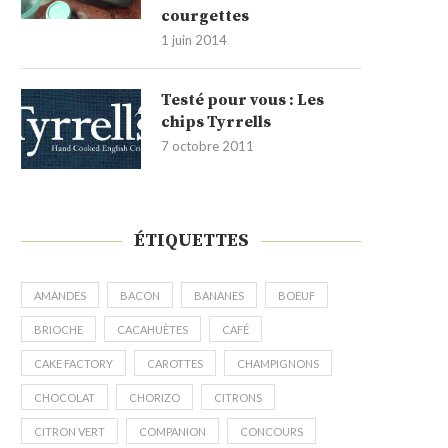
courgettes
1 juin 2014
Testé pour vous : Les
chips Tyrrells
7 octobre 2011
ÉTIQUETTES
AMANDES
BACON
BANANES
BOEUF
BRIOCHE
CACAHUÈTES
CAFÉ
CAKE FACTORY
CAROTTES
CHAMPIGNONS
CHOCOLAT
CHORIZO
CITRONS
CITRON VERT
COMPANION
CONCOURS