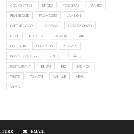
COURGETTES
EPICES
FOIE GRAS
FRAISES
FRAMBOISE
FROMAGES
JAMBON
LAIT DE COCO
LARDONS
NOIX DE COCO
NOËL
NUTELLA
OIGNON
PAIN
POIREAUX
POIVRONS
POMMES
POMMES DE TERRE
POULET
PÂTES
RESTAURANT
RHUM
RIZ
SAUMON
TESTS
TOMATE
VANILLE
VEAU
VIDÉO
UTUBE
EMAIL