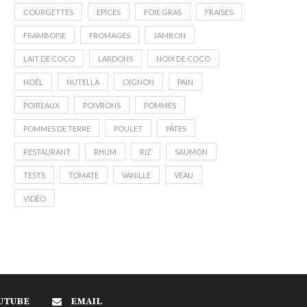
COURGETTES
EPICES
FOIE GRAS
FRAISES
FRAMBOISE
FROMAGES
JAMBON
LAIT DE COCO
LARDONS
NOIX DE COCO
NOËL
NUTELLA
OIGNON
PAIN
POIREAUX
POIVRONS
POMMES
POMMES DE TERRE
POULET
PÂTES
RESTAURANT
RHUM
RIZ
SAUMON
TESTS
TOMATE
VANILLE
VEAU
VIDÉO
UTUBE
EMAIL