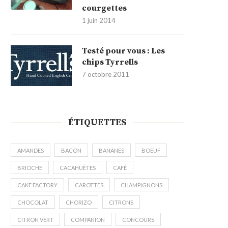
courgettes
1 juin 2014
Testé pour vous : Les
chips Tyrrells
7 octobre 2011
ÉTIQUETTES
AMANDES
BACON
BANANES
BOEUF
BRIOCHE
CACAHUÈTES
CAFÉ
CAKE FACTORY
CAROTTES
CHAMPIGNONS
CHOCOLAT
CHORIZO
CITRONS
CITRON VERT
COMPANION
CONCOURS