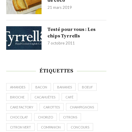
de coco
21 mars 2019
Testé pour vous : Les
chips Tyrrells
7 octobre 2011
ÉTIQUETTES
AMANDES
BACON
BANANES
BOEUF
BRIOCHE
CACAHUÈTES
CAFÉ
CAKE FACTORY
CAROTTES
CHAMPIGNONS
CHOCOLAT
CHORIZO
CITRONS
CITRON VERT
COMPANION
CONCOURS