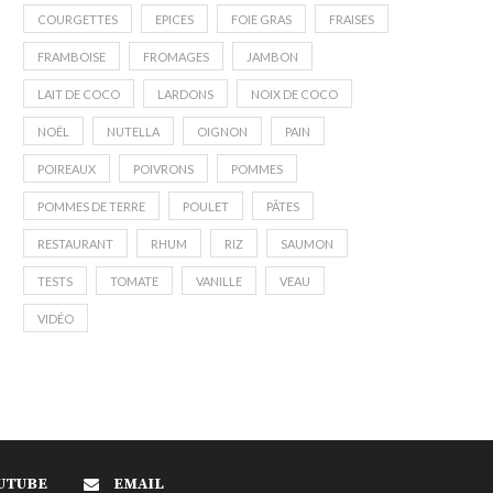
COURGETTES
EPICES
FOIE GRAS
FRAISES
FRAMBOISE
FROMAGES
JAMBON
LAIT DE COCO
LARDONS
NOIX DE COCO
NOËL
NUTELLA
OIGNON
PAIN
POIREAUX
POIVRONS
POMMES
POMMES DE TERRE
POULET
PÂTES
RESTAURANT
RHUM
RIZ
SAUMON
TESTS
TOMATE
VANILLE
VEAU
VIDÉO
UTUBE
EMAIL