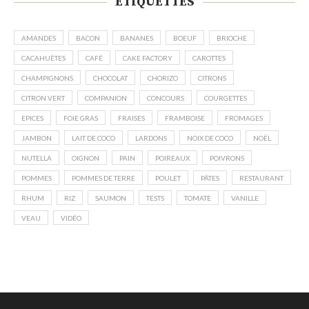
ÉTIQUETTES
AMANDES
BACON
BANANES
BOEUF
BRIOCHE
CACAHUÈTES
CAFÉ
CAKE FACTORY
CAROTTES
CHAMPIGNONS
CHOCOLAT
CHORIZO
CITRONS
CITRON VERT
COMPANION
CONCOURS
COURGETTES
EPICES
FOIE GRAS
FRAISES
FRAMBOISE
FROMAGES
JAMBON
LAIT DE COCO
LARDONS
NOIX DE COCO
NOËL
NUTELLA
OIGNON
PAIN
POIREAUX
POIVRONS
POMMES
POMMES DE TERRE
POULET
PÂTES
RESTAURANT
RHUM
RIZ
SAUMON
TESTS
TOMATE
VANILLE
VEAU
VIDÉO