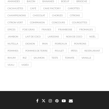
AMANDES
BACON
BANANES
BOEUF
BRIOCHE
CACAHUÈTES
CAFÉ
CAKE FACTORY
CAROTTES
CHAMPIGNONS
CHOCOLAT
CHORIZO
CITRONS
CITRON VERT
COMPANION
CONCOURS
COURGETTES
EPICES
FOIE GRAS
FRAISES
FRAMBOISE
FROMAGES
JAMBON
LAIT DE COCO
LARDONS
NOIX DE COCO
NOËL
NUTELLA
OIGNON
PAIN
POIREAUX
POIVRONS
POMMES
POMMES DE TERRE
POULET
PÂTES
RESTAURANT
RHUM
RIZ
SAUMON
TESTS
TOMATE
VANILLE
VEAU
VIDÉO