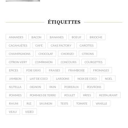
ÉTIQUETTES
AMANDES
BACON
BANANES
BOEUF
BRIOCHE
CACAHUÈTES
CAFÉ
CAKE FACTORY
CAROTTES
CHAMPIGNONS
CHOCOLAT
CHORIZO
CITRONS
CITRON VERT
COMPANION
CONCOURS
COURGETTES
EPICES
FOIE GRAS
FRAISES
FRAMBOISE
FROMAGES
JAMBON
LAIT DE COCO
LARDONS
NOIX DE COCO
NOËL
NUTELLA
OIGNON
PAIN
POIREAUX
POIVRONS
POMMES
POMMES DE TERRE
POULET
PÂTES
RESTAURANT
RHUM
RIZ
SAUMON
TESTS
TOMATE
VANILLE
VEAU
VIDÉO