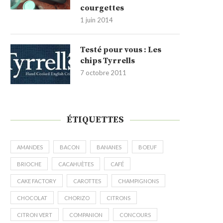
courgettes
1 juin 2014
Testé pour vous : Les
chips Tyrrells
7 octobre 2011
ÉTIQUETTES
AMANDES
BACON
BANANES
BOEUF
BRIOCHE
CACAHUÈTES
CAFÉ
CAKE FACTORY
CAROTTES
CHAMPIGNONS
CHOCOLAT
CHORIZO
CITRONS
CITRON VERT
COMPANION
CONCOURS