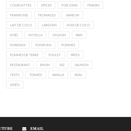
COURGETTES
EPICES
FOIE GRAS
FRAISES
FRAMBOISE
FROMAGES
JAMBON
LAIT DE COCO
LARDONS
NOIX DE COCO
NOËL
NUTELLA
OIGNON
PAIN
POIREAUX
POIVRONS
POMMES
POMMES DE TERRE
POULET
PÂTES
RESTAURANT
RHUM
RIZ
SAUMON
TESTS
TOMATE
VANILLE
VEAU
VIDÉO
UTUBE
EMAIL