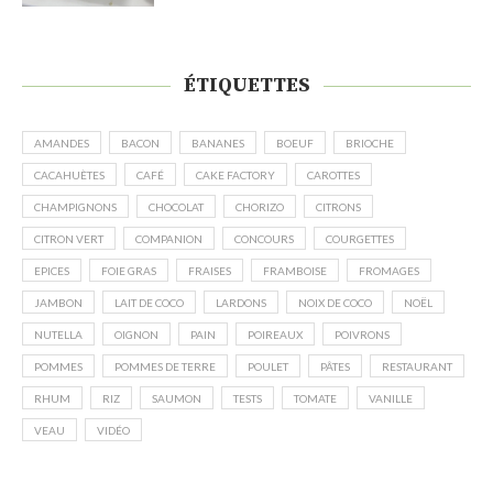
ÉTIQUETTES
AMANDES
BACON
BANANES
BOEUF
BRIOCHE
CACAHUÈTES
CAFÉ
CAKE FACTORY
CAROTTES
CHAMPIGNONS
CHOCOLAT
CHORIZO
CITRONS
CITRON VERT
COMPANION
CONCOURS
COURGETTES
EPICES
FOIE GRAS
FRAISES
FRAMBOISE
FROMAGES
JAMBON
LAIT DE COCO
LARDONS
NOIX DE COCO
NOËL
NUTELLA
OIGNON
PAIN
POIREAUX
POIVRONS
POMMES
POMMES DE TERRE
POULET
PÂTES
RESTAURANT
RHUM
RIZ
SAUMON
TESTS
TOMATE
VANILLE
VEAU
VIDÉO