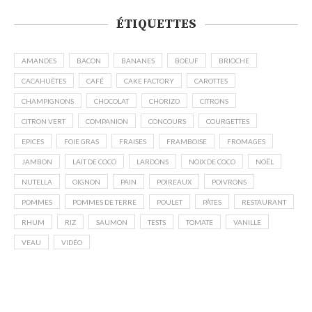
ÉTIQUETTES
AMANDES
BACON
BANANES
BOEUF
BRIOCHE
CACAHUÈTES
CAFÉ
CAKE FACTORY
CAROTTES
CHAMPIGNONS
CHOCOLAT
CHORIZO
CITRONS
CITRON VERT
COMPANION
CONCOURS
COURGETTES
EPICES
FOIE GRAS
FRAISES
FRAMBOISE
FROMAGES
JAMBON
LAIT DE COCO
LARDONS
NOIX DE COCO
NOËL
NUTELLA
OIGNON
PAIN
POIREAUX
POIVRONS
POMMES
POMMES DE TERRE
POULET
PÂTES
RESTAURANT
RHUM
RIZ
SAUMON
TESTS
TOMATE
VANILLE
VEAU
VIDÉO