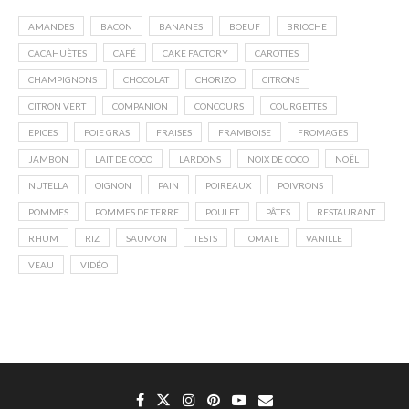
AMANDES
BACON
BANANES
BOEUF
BRIOCHE
CACAHUÈTES
CAFÉ
CAKE FACTORY
CAROTTES
CHAMPIGNONS
CHOCOLAT
CHORIZO
CITRONS
CITRON VERT
COMPANION
CONCOURS
COURGETTES
EPICES
FOIE GRAS
FRAISES
FRAMBOISE
FROMAGES
JAMBON
LAIT DE COCO
LARDONS
NOIX DE COCO
NOËL
NUTELLA
OIGNON
PAIN
POIREAUX
POIVRONS
POMMES
POMMES DE TERRE
POULET
PÂTES
RESTAURANT
RHUM
RIZ
SAUMON
TESTS
TOMATE
VANILLE
VEAU
VIDÉO