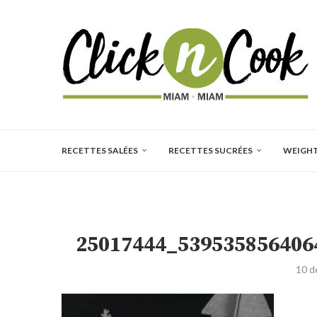
RECETTES SALÉES
RECETTES SUCRÉES
WEIGH
25017444_539535856406
10 d