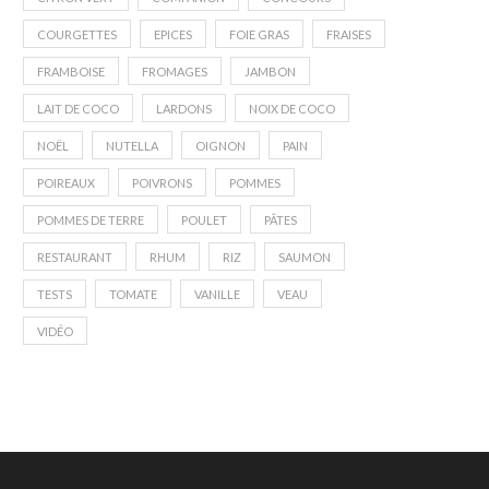
COURGETTES
EPICES
FOIE GRAS
FRAISES
FRAMBOISE
FROMAGES
JAMBON
LAIT DE COCO
LARDONS
NOIX DE COCO
NOËL
NUTELLA
OIGNON
PAIN
POIREAUX
POIVRONS
POMMES
POMMES DE TERRE
POULET
PÂTES
RESTAURANT
RHUM
RIZ
SAUMON
TESTS
TOMATE
VANILLE
VEAU
VIDÉO