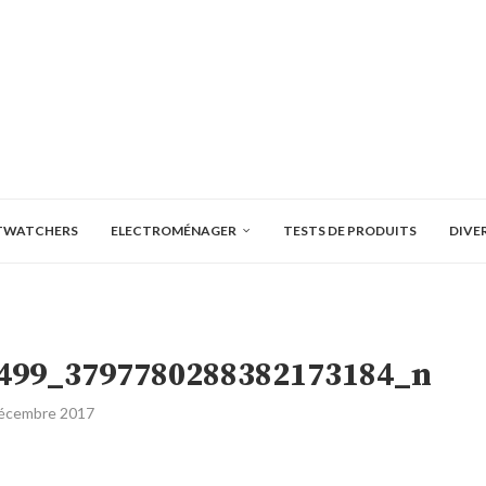
TWATCHERS
ELECTROMÉNAGER
TESTS DE PRODUITS
DIVE
499_3797780288382173184_n
écembre 2017