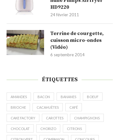
huile Philips Airfryer
HD9220
24 février 2011
Terrine de courgette,
cuisson micro-ondes
(Vidéo)
6 septembre 2014
ÉTIQUETTES
AMANDES
BACON
BANANES
BOEUF
BRIOCHE
CACAHUÈTES
CAFÉ
CAKE FACTORY
CAROTTES
CHAMPIGNONS
CHOCOLAT
CHORIZO
CITRONS
CITRON VERT
COMPANION
CONCOURS