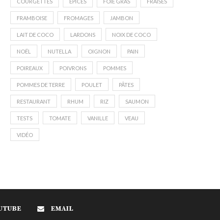
COURGETTES
EPICES
FOIE GRAS
FRAISES
FRAMBOISE
FROMAGES
JAMBON
LAIT DE COCO
LARDONS
NOIX DE COCO
NOËL
NUTELLA
OIGNON
PAIN
POIREAUX
POIVRONS
POMMES
POMMES DE TERRE
POULET
PÂTES
RESTAURANT
RHUM
RIZ
SAUMON
TESTS
TOMATE
VANILLE
VEAU
VIDÉO
UTUBE
EMAIL