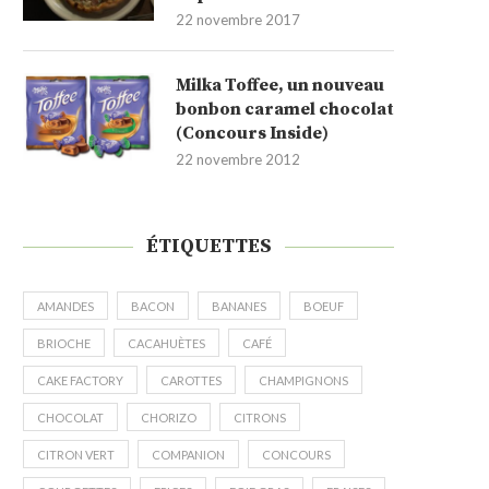
22 novembre 2017
Milka Toffee, un nouveau
bonbon caramel chocolat
(Concours Inside)
22 novembre 2012
ÉTIQUETTES
AMANDES
BACON
BANANES
BOEUF
BRIOCHE
CACAHUÈTES
CAFÉ
CAKE FACTORY
CAROTTES
CHAMPIGNONS
CHOCOLAT
CHORIZO
CITRONS
CITRON VERT
COMPANION
CONCOURS