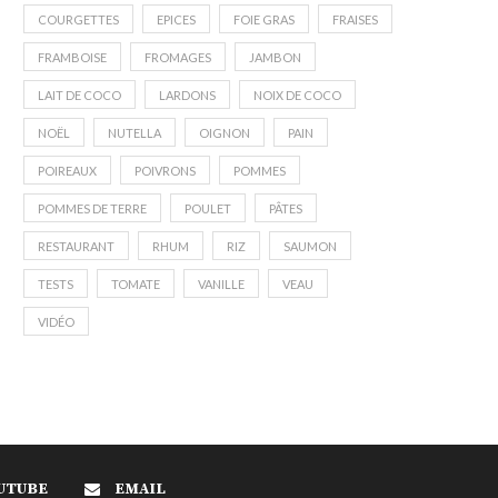
COURGETTES
EPICES
FOIE GRAS
FRAISES
FRAMBOISE
FROMAGES
JAMBON
LAIT DE COCO
LARDONS
NOIX DE COCO
NOËL
NUTELLA
OIGNON
PAIN
POIREAUX
POIVRONS
POMMES
POMMES DE TERRE
POULET
PÂTES
RESTAURANT
RHUM
RIZ
SAUMON
TESTS
TOMATE
VANILLE
VEAU
VIDÉO
UTUBE
EMAIL