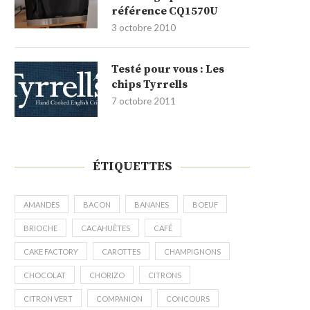
référence CQ1570U
3 octobre 2010
Testé pour vous : Les
chips Tyrrells
7 octobre 2011
ÉTIQUETTES
AMANDES
BACON
BANANES
BOEUF
BRIOCHE
CACAHUÈTES
CAFÉ
CAKE FACTORY
CAROTTES
CHAMPIGNONS
CHOCOLAT
CHORIZO
CITRONS
CITRON VERT
COMPANION
CONCOURS